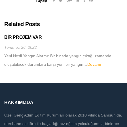
Paylaş:
Related Posts
BİR PROJEM VAR
Temmuz 26, 2022
Yeni Nesil Yangın Alarmı: Bir binada yangın çıktığı zamanda
oluşabilecek durumlara karşı yeni bir yangın…
Devamı
HAKKIMIZDA
Özel Genç Adım Eğitim Kurumları olarak 2010 yılında Samsun’da,
dershane sektörü ile başladığımız eğitim yolculuğumuz, binlerce