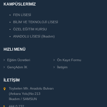
KAMPÜSLERİMİZ
FEN LİSESİ
BİLİM VE TEKNOLOJİ LİSESİ
ÖZEL EĞİTİM KURSU
ANADOLU LİSESİ (İlkadım)
HIZLI MENÜ
Eğitim Ücretleri
Ön Kayıt Formu
GençAdım İK
İletişim
İLETİŞİM
Toybelen Mh. Anadolu Bulvarı
(Ankara Yolu)No:213
İlkadım / SAMSUN
444 0 232