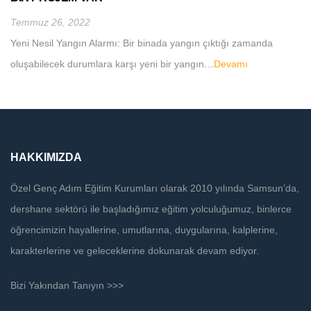
Temmuz 26, 2022
Yeni Nesil Yangın Alarmı: Bir binada yangın çıktığı zamanda
oluşabilecek durumlara karşı yeni bir yangın…
Devamı
HAKKIMIZDA
Özel Genç Adım Eğitim Kurumları olarak 2010 yılında Samsun’da,
dershane sektörü ile başladığımız eğitim yolculuğumuz, binlerce
öğrencimizin hayallerine, umutlarına, duygularına, kalplerine,
karakterlerine ve geleceklerine dokunarak devam ediyor.
Bizi Yakından Tanıyın >>>