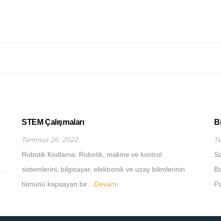
STEM Çalışmaları
B
Temmuz 26, 2022
T
Robotik Kodlama: Robotik, makine ve kontrol
Sa
n…
sistemlerini, bilgisayar, elektronik ve uzay bilimlerinin
Ba
tümünü kapsayan bir…
Devamı
Pa