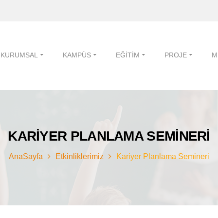
KURUMSAL
KAMPÜS
EĞITIM
PROJE
M
KARIYER PLANLAMA SEMINERI
AnaSayfa
Etkinliklerimiz
Kariyer Planlama Semineri