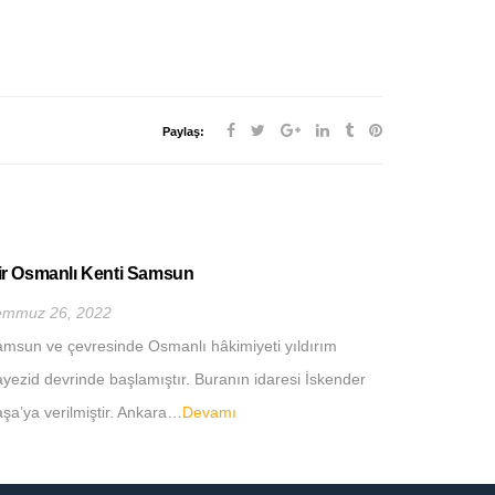
Paylaş:
ir Osmanlı Kenti Samsun
English T
emmuz 26, 2022
Temmuz 26
msun ve çevresinde Osmanlı hâkimiyeti yıldırım
Pizza & Kek 
yezid devrinde başlamıştır. Buranın idaresi İskender
Dersinde İn
şa’ya verilmiştir. Ankara…
Devamı
Devamı