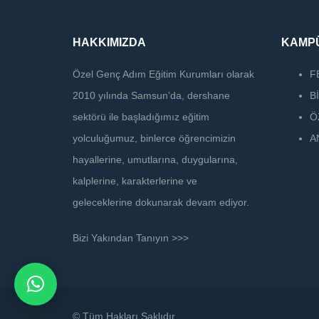
HAKKIMIZDA
KAMPÜ
Özel Genç Adım Eğitim Kurumları olarak
F
2010 yılında Samsun’da, dershane
B
sektörü ile başladığımız eğitim
Ö
yolculuğumuz, binlerce öğrencimizin
A
hayallerine, umutlarına, duygularına,
kalplerine, karakterlerine ve
geleceklerine dokunarak devam ediyor.
Bizi Yakından Tanıyın >>>
© Tüm Hakları Saklıdır