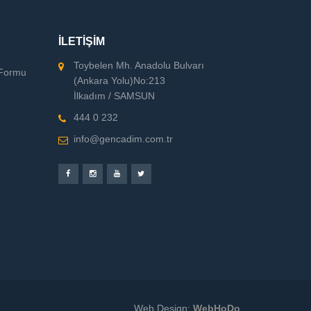
İLETİŞİM
Toybelen Mh. Anadolu Bulvarı
 Formu
(Ankara Yolu)No:213
İlkadım / SAMSUN
444 0 232
info@gencadim.com.tr
Web Design:
WebHoDo