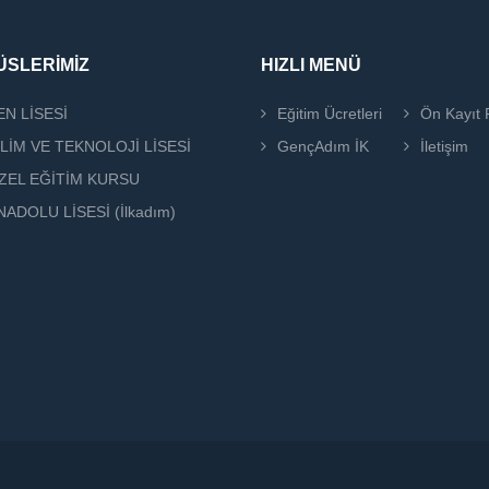
SLERİMİZ
HIZLI MENÜ
EN LİSESİ
Eğitim Ücretleri
Ön Kayıt
İLİM VE TEKNOLOJİ LİSESİ
GençAdım İK
İletişim
ZEL EĞİTİM KURSU
NADOLU LİSESİ (İlkadım)