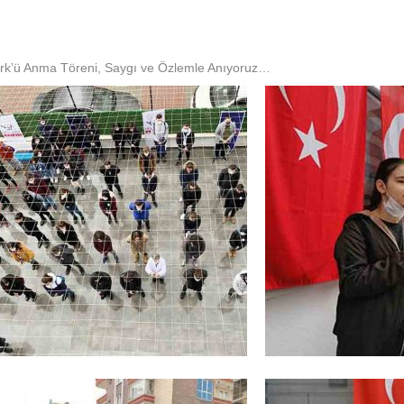
ürk’ü Anma Töreni, Saygı ve Özlemle Anıyoruz…