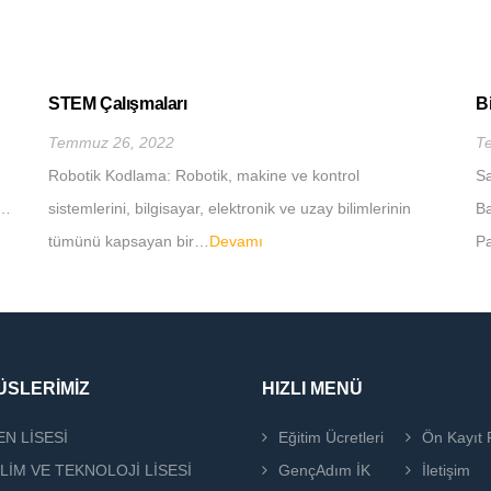
STEM Çalışmaları
B
Temmuz 26, 2022
T
Robotik Kodlama: Robotik, makine ve kontrol
Sa
n…
sistemlerini, bilgisayar, elektronik ve uzay bilimlerinin
Ba
tümünü kapsayan bir…
Devamı
Pa
SLERİMİZ
HIZLI MENÜ
EN LİSESİ
Eğitim Ücretleri
Ön Kayıt
İLİM VE TEKNOLOJİ LİSESİ
GençAdım İK
İletişim