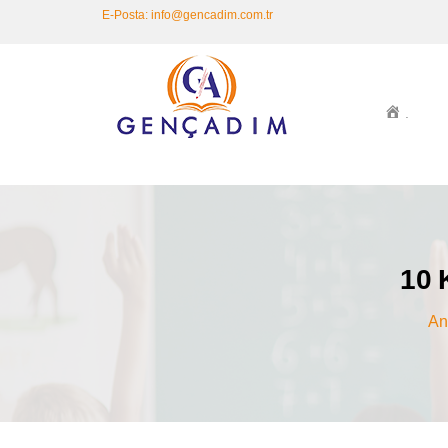
E-Posta: info@gencadim.com.tr
.
10 
An