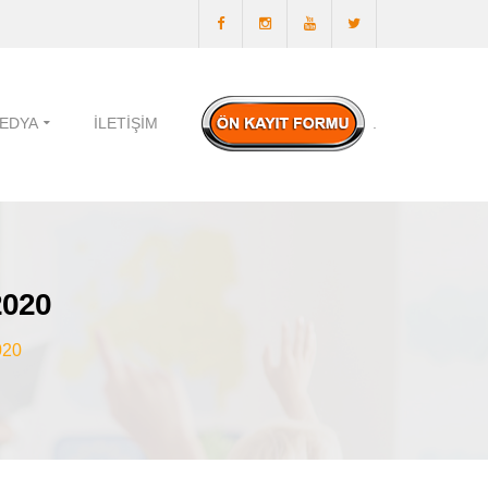
EDYA
İLETIŞIM
.
2020
020