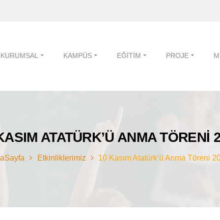
KURUMSAL
KAMPÜS
EĞITIM
PROJE
M
KASIM ATATÜRK’Ü ANMA TÖRENI 
aSayfa
Etkinliklerimiz
10 Kasım Atatürk’ü Anma Töreni 2