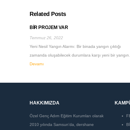
Related Posts
BİR PROJEM VAR
Temmuz 26, 2022
Yeni Nesil Yangın Alarmı: Bir binada yangın çıktığı
zamanda oluşabilecek durumlara karşı yeni bir yangı
Devamı
HAKKIMIZDA
KAMPÜ
Özel Genç Adım Eğitim Kurumları olarak
F
2010 yılında Samsun’da, dershane
B