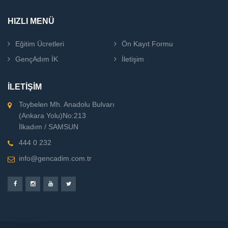
HIZLI MENÜ
Eğitim Ücretleri
Ön Kayıt Formu
GençAdım İK
İletişim
İLETİŞİM
Toybelen Mh. Anadolu Bulvarı
(Ankara Yolu)No:213
İlkadım / SAMSUN
444 0 232
info@gencadim.com.tr