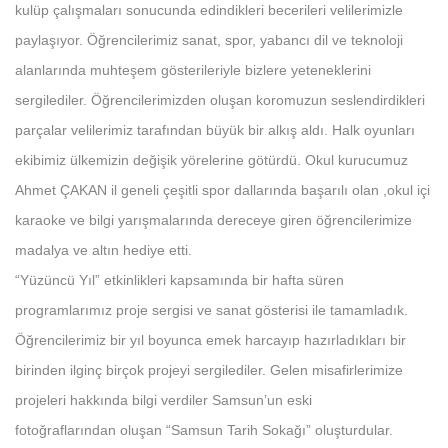
kulüp çalışmaları sonucunda edindikleri becerileri velilerimizle
paylaşıyor. Öğrencilerimiz sanat, spor, yabancı dil ve teknoloji
alanlarında muhteşem gösterileriyle bizlere yeteneklerini
sergilediler. Öğrencilerimizden oluşan koromuzun seslendirdikleri
parçalar velilerimiz tarafından büyük bir alkış aldı. Halk oyunları
ekibimiz ülkemizin değişik yörelerine götürdü. Okul kurucumuz
Ahmet ÇAKAN il geneli çeşitli spor dallarında başarılı olan ,okul içi
karaoke ve bilgi yarışmalarında dereceye giren öğrencilerimize
madalya ve altın hediye etti.
“Yüzüncü Yıl” etkinlikleri kapsamında bir hafta süren
programlarımız proje sergisi ve sanat gösterisi ile tamamladık.
Öğrencilerimiz bir yıl boyunca emek harcayıp hazırladıkları bir
birinden ilginç birçok projeyi sergilediler. Gelen misafirlerimize
projeleri hakkında bilgi verdiler Samsun’un eski
fotoğraflarından oluşan “Samsun Tarih Sokağı” oluşturdular.