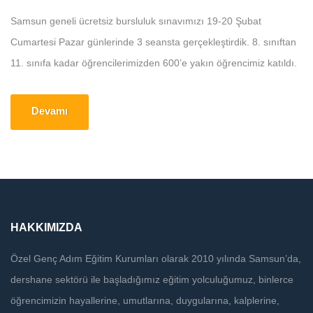
Samsun geneli ücretsiz bursluluk sınavımızı 19-20 Şubat
Cumartesi Pazar günlerinde 3 seansta gerçekleştirdik. 8. sınıftan
11. sınıfa kadar öğrencilerimizden 600’e yakın öğrencimiz katıldı.
Öğrencilerimiz sınav sonuçlarını 25 Şubat Cuma gününden
itibaren Genç Adım uygulamamız üzerinden görebilirler. Sınav
Devamı
kitapçıklarını ve karnelerini okulumuzdan alabilirler.
HAKKIMIZDA
Özel Genç Adım Eğitim Kurumları olarak 2010 yılında Samsun’da,
dershane sektörü ile başladığımız eğitim yolculuğumuz, binlerce
öğrencimizin hayallerine, umutlarına, duygularına, kalplerine,