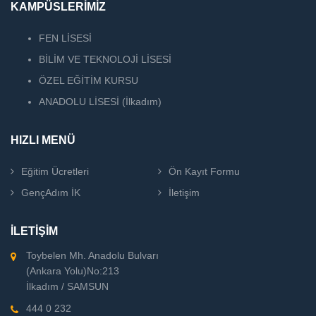
KAMPÜSLERİMİZ
FEN LİSESİ
BİLİM VE TEKNOLOJİ LİSESİ
ÖZEL EĞİTİM KURSU
ANADOLU LİSESİ (İlkadım)
HIZLI MENÜ
Eğitim Ücretleri
Ön Kayıt Formu
GençAdım İK
İletişim
İLETİŞİM
Toybelen Mh. Anadolu Bulvarı
(Ankara Yolu)No:213
İlkadım / SAMSUN
444 0 232